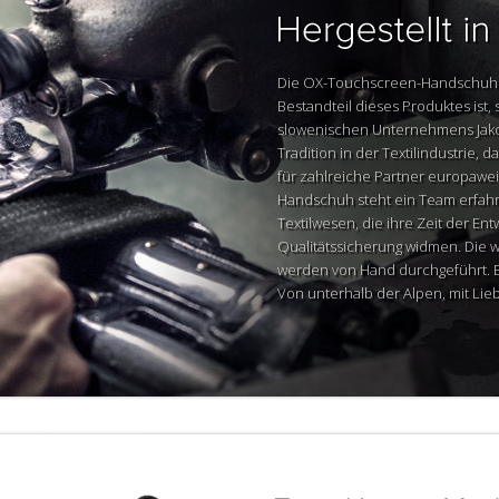
Die OX-Touchscreen-Handschuhe
Bestandteil dieses Produktes ist,
slowenischen Unternehmens Jakop
Tradition in der Textilindustrie, 
für zahlreiche Partner europaweit
Handschuh steht ein Team erfah
Textilwesen, die ihre Zeit der E
Qualitätssicherung widmen. Die 
werden von Hand durchgeführt. Es 
Von unterhalb der Alpen, mit Li