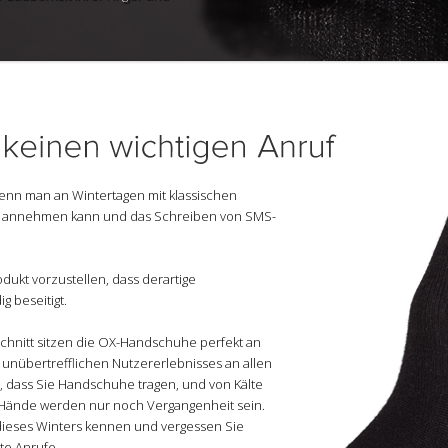
enn man an Wintertagen mit klassischen
f annehmen kann und das Schreiben von SMS-
.
odukt vorzustellen, dass derartige
 beseitigt.
Schnitt sitzen die OX-Handschuhe perfekt an
unübertrefflichen Nutzererlebnisses an allen
 dass Sie Handschuhe tragen, und von Kälte
e Hände werden nur noch Vergangenheit sein.
 dieses Winters kennen und vergessen Sie
te Anrufe.