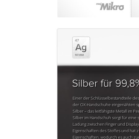
Einer der Schlüsselbestandteile de
der OX-Handschuhe eingenähten sp
Silber – das leitfähigste Metall im 
Silber im Handschuh sorgt für eine 
Ladung zwischen Finger und Display
Eigenschaften des Stoffes und hat z
Eigenschaften, wodurch es auch zur