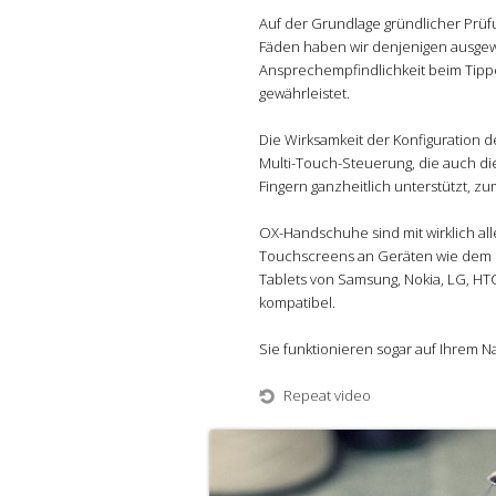
Auf der Grundlage gründlicher Prüf
Fäden haben wir denjenigen ausgewä
Ansprechempfindlichkeit beim Tipp
gewährleistet.
Die Wirksamkeit der Konfiguration 
Multi-Touch-Steuerung, die auch di
Fingern ganzheitlich unterstützt, z
OX-Handschuhe sind mit wirklich all
Touchscreens an Geräten wie dem i
Tablets von Samsung, Nokia, LG, HT
kompatibel.
Sie funktionieren sogar auf Ihrem Na
Repeat video