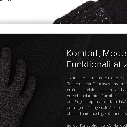
Es sind bereits mehrere Modelle v
Bedienung von Touchscreens ermög
erhältlich, bei den meisten Handsch
Aussehen darunter. Punktbeschich
den Fingerkuppen verderben das A
derartigen Lösungen die Ansprechem
oftmals immer noch gestört und ers
Bei der Konzeption der OX-Handsc