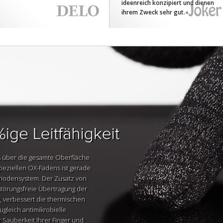
ideenreich konzipiert und dienen
ihrem Zweck sehr gut.
«
s über die gesamte Oberfläche
eziellen OX-Fadens ist gerade
Periodensystem. Der Zusatz von
störungsfreie Übertragung der
, verbessert die thermischen
ugleich antimikrobielle
 Sauberkeit Ihrer Finger und