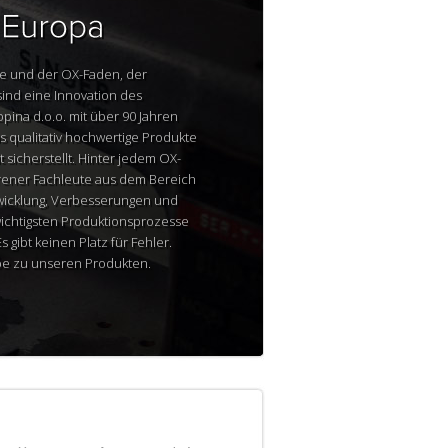
 und der OX-Faden, der
 sind eine Innovation des
ina d.o.o. mit über 90 Jahren
das qualitativ hochwertige Produkte
 sicherstellt. Hinter jedem OX-
rener Fachleute aus dem Bereich
ntwicklung, Verbesserungen und
wichtigsten Produktionsprozesse
gibt keinen Platz für Fehler.
ebe zu unseren Produkten.