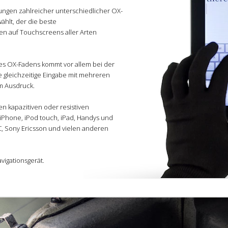
ungen zahlreicher unterschiedlicher OX-
hlt, der die beste
en auf Touchscreens aller Arten
des OX-Fadens kommt vor allem bei der
e gleichzeitige Eingabe mit mehreren
um Ausdruck.
en kapazitiven oder resistiven
Phone, iPod touch, iPad, Handys und
C, Sony Ericsson und vielen anderen
vigationsgerät.