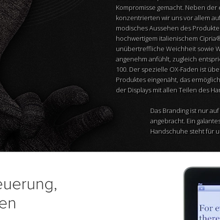
Kompromisse gemacht. Neben der e
konzentrierten wir uns vor allem au
modisches Aussehen des Produktes.
hochwertigem italienischem Cipria®
unübertreffliche Weichheit sowie 
angenehm anfühlt, zugleich entsp
100. Der spezielle OX-Faden ist üb
Produktes eingenäht, das ermöglic
der Displays mit allen Teilen des H
Das Branding ist nur au
angebracht. Ein galant
Handschuhe steht für un