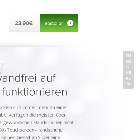
EN
DE
IT
HR
RS
SI
ickeln sich immer mehr zu einer
abei verfügen die meisten über
mit gewöhnlichen Handschuhen nicht
en OX-Touchscreen-Handschuhe
seinen Gehalt an Silber eine