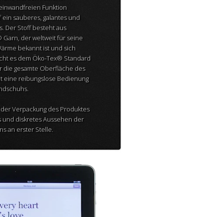
inwandfreien Funktion
f ein sauberes, galantes und
 Der Stoff besteht aus
 Garn, der weltweit für seine
Wärme bekannt ist und sich
richt es dem Öko-Tex® Standard
er die gesamte Oberfläche des
ht eine reibungslose Bedienung
andschuhs.
f der Verpackung des Produktes
es und diskretes Aussehen der
s an erster Stelle.