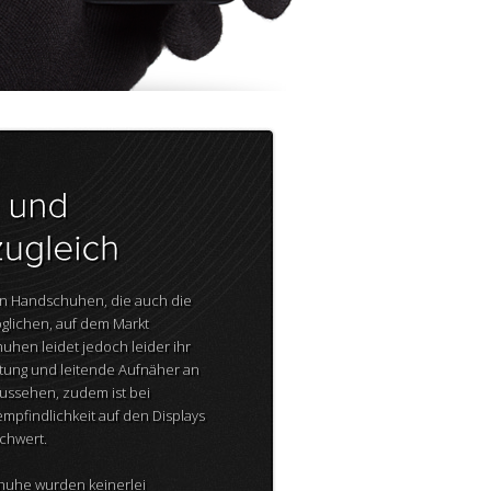
on Handschuhen, die auch die
lichen, auf dem Markt
uhen leidet jedoch leider ihr
tung und leitende Aufnäher an
ussehen, zudem ist bei
pfindlichkeit auf den Displays
chwert.
huhe wurden keinerlei